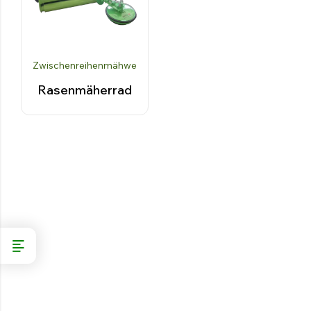
SEITENMULCHER FÜR TRAKTOR
Entdecken Sie die Produkte
Zwischenreihenmähwerke
Rasenmäherrad
UNKRAUTVERNICHTUNGSMASCHINEN
Bars
Stäbe zwischen den Reihen
Abgeschleppte Waggons
Vorderseite Zisterne
Übertragene Gruppen
Entdecken Sie die Produkte