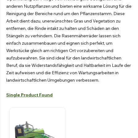
Spruhkanone
anderen Nutzpflanzen und bieten eine wirksame Lösung für die
Reinigung der Bereiche rund um den Pflanzenstamm. Diese
Gegenläufiger Ventilator
Arbeit dient dazu, unerwünschtes Gras und Vegetation zu
entfernen, die Rinde intakt zu halten und Schäden an den
Entdecken Sie die Produkte
Stängeln zu verhindern. Die Rasenmäherräder lassen sich
einfach zusammenbauen und eignen sich perfekt, um
Werkstücke gleich am richtigen Ort vorzubereiten und
aufzubewahren. Sie sind ideal für den landwirtschaftlichen
HYDRAULISCHE
Beruf, da sie Widerstandsfähigkeit und Haltbarkeit im Laufe der
FREISCHNEIDER
Zeit aufweisen und die Effizienz von Wartungsarbeiten in
Entdecken Sie die Produkte
landwirtschaftlichen Umgebungen verbessern.
HYDRAULISCHE
HECKENSCHERE
Single Product Found
Entdecken Sie die Produkte
HYDRAULISCHE SCHAUFEL
Entdecken Sie die Produkte