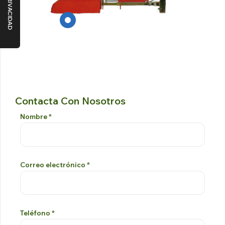
Contacta Con Nosotros
Formulario De Contacto
Si prega di lasciare vuoto questo campo
Nombre
*
Correo electrónico
*
Teléfono
*