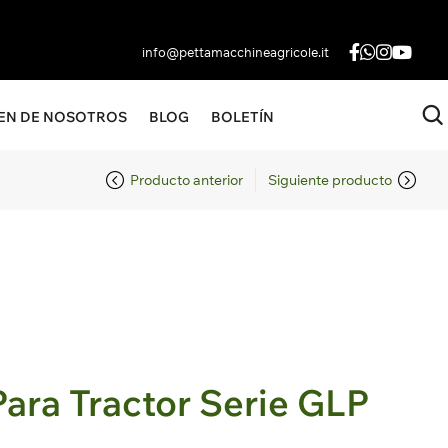
info@pettamacchineagricole.it
N
CEN DE NOSOTROS
BLOG
BOLETÍN
 arrastrados
Hazte
HASTA 3000 LITROS
Producto anterior
Siguiente producto
transportados
Distribuidor
zador
Contacta Con
rarrotativo
Nosotros
oductos
Para Tractor Serie GLP