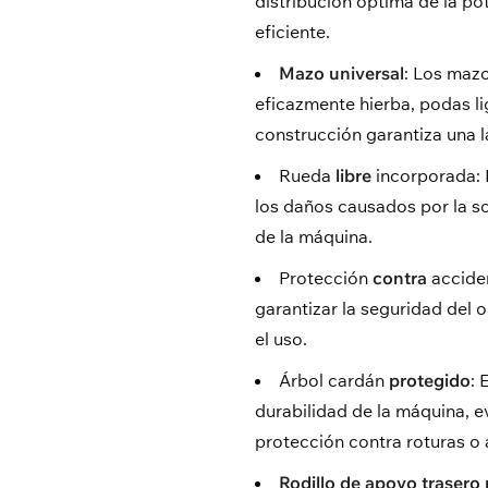
distribución óptima de la po
eficiente.
Mazo universal
: Los mazo
eficazmente hierba, podas li
construcción garantiza una la
Rueda
libre
incorporada: 
los daños causados por la so
de la máquina.
Protección
contra
acciden
garantizar la seguridad del 
el uso.
Árbol cardán
protegido
: 
durabilidad de la máquina, e
protección contra roturas o 
Rodillo de apoyo trasero 