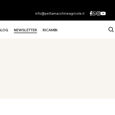
info@pettamacchineagricole.it
BLOG
NEWSLETTER
RICAMBI
Diventa
o
Un
FINO A 3000 LITRI
Rivenditore
one
Contattaci
te