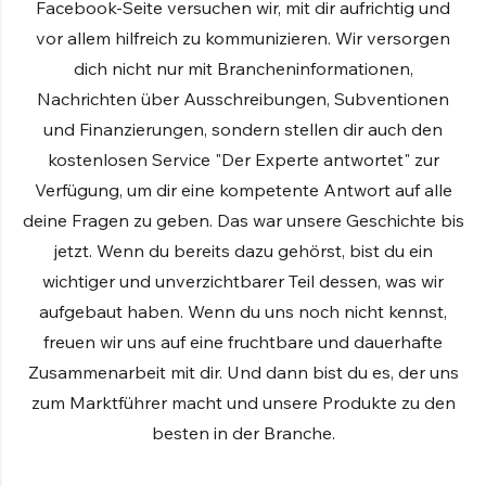
Facebook-Seite versuchen wir, mit dir aufrichtig und
SEITENMULCHER FÜR TRAKTOR
vor allem hilfreich zu kommunizieren. Wir versorgen
Entdecken Sie die Produkte
dich nicht nur mit Brancheninformationen,
Nachrichten über Ausschreibungen, Subventionen
und Finanzierungen, sondern stellen dir auch den
UNKRAUTVERNICHTUNGSMASCHINEN
kostenlosen Service "Der Experte antwortet" zur
Bars
Verfügung, um dir eine kompetente Antwort auf alle
deine Fragen zu geben. Das war unsere Geschichte bis
Stäbe zwischen den Reihen
jetzt. Wenn du bereits dazu gehörst, bist du ein
Abgeschleppte Waggons
wichtiger und unverzichtbarer Teil dessen, was wir
aufgebaut haben. Wenn du uns noch nicht kennst,
Vorderseite Zisterne
freuen wir uns auf eine fruchtbare und dauerhafte
Zusammenarbeit mit dir. Und dann bist du es, der uns
Übertragene Gruppen
zum Marktführer macht und unsere Produkte zu den
Entdecken Sie die Produkte
besten in der Branche.