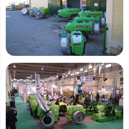
Schlepp Sprühgerät
Sprühkanone
Gegenläufiger Ventilator
Landwirtschaftliches Sprühen
Entdecken Sie die Produkte