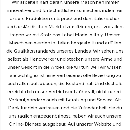
Wir arbeiten hart daran, unsere Maschinen immer
Spruhkanone
innovativer und fortschrittlicher zu machen, indem wir
Gegenläufiger Ventilator
unsere Produktion entsprechend dem italienischen
und ausländischen Markt diversifizieren, und vor allem
Entdecken Sie die Produkte
tragen wir mit Stolz das Label Made in Italy. Unsere
Maschinen werden in Italien hergestellt und erfüllen
die Qualitätsstandards unseres Landes. Wir sehen uns
HYDRAULISCHE
selbst als Handwerker und stecken unsere Arme und
FREISCHNEIDER
unser Gesicht in die Arbeit, die wir tun, weil wir wissen,
Entdecken Sie die Produkte
wie wichtig es ist, eine vertrauensvolle Beziehung zu
HYDRAULISCHE
euch allen aufzubauen, die Bestand hat. Und deshalb
HECKENSCHERE
erreicht dich unser Vertriebsnetz überall, nicht nur mit
Entdecken Sie die Produkte
Verkauf, sondern auch mit Beratung und Service. Als
Dank für dein Vertrauen und die Zufriedenheit, die du
HYDRAULISCHE SCHAUFEL
uns täglich entgegenbringst, haben wir auch unsere
Entdecken Sie die Produkte
Online-Dienste ausgebaut. Auf unserer Website und