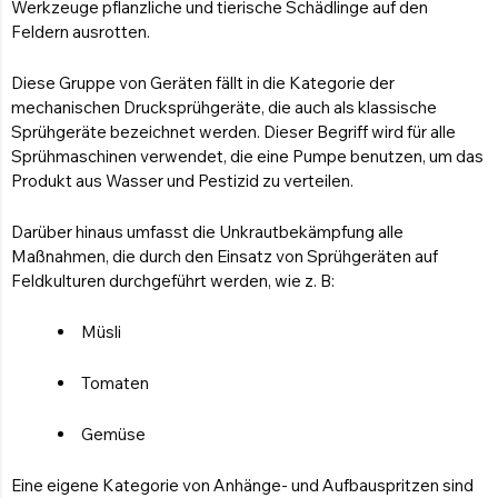
Werkzeuge pflanzliche und tierische Schädlinge auf den
Spruhkanone
Feldern ausrotten.
Gegenläufiger Ventilator
Diese Gruppe von Geräten fällt in die Kategorie der
Entdecken Sie die Produkte
mechanischen Drucksprühgeräte, die auch als klassische
Sprühgeräte bezeichnet werden. Dieser Begriff wird für alle
Sprühmaschinen verwendet, die eine Pumpe benutzen, um das
Produkt aus Wasser und Pestizid zu verteilen.
HYDRAULISCHE
Darüber hinaus umfasst die Unkrautbekämpfung alle
FREISCHNEIDER
Maßnahmen, die durch den Einsatz von Sprühgeräten auf
Entdecken Sie die Produkte
Feldkulturen durchgeführt werden, wie z. B:
HYDRAULISCHE
Müsli
HECKENSCHERE
Entdecken Sie die Produkte
Tomaten
HYDRAULISCHE SCHAUFEL
Gemüse
Entdecken Sie die Produkte
Eine eigene Kategorie von Anhänge- und Aufbauspritzen sind