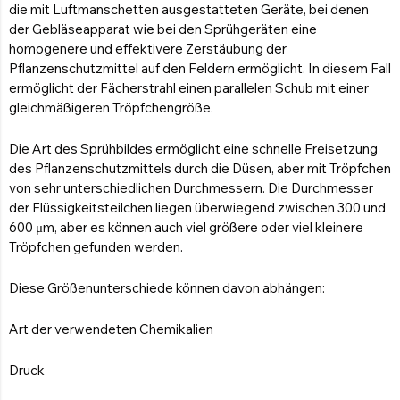
die mit Luftmanschetten ausgestatteten Geräte, bei denen
SEITENMULCHER FÜR TRAKTOR
der Gebläseapparat wie bei den Sprühgeräten eine
Entdecken Sie die Produkte
homogenere und effektivere Zerstäubung der
Pflanzenschutzmittel auf den Feldern ermöglicht. In diesem Fall
ermöglicht der Fächerstrahl einen parallelen Schub mit einer
gleichmäßigeren Tröpfchengröße.
UNKRAUTVERNICHTUNGSMASCHINEN
Die Art des Sprühbildes ermöglicht eine schnelle Freisetzung
Bars
des Pflanzenschutzmittels durch die Düsen, aber mit Tröpfchen
von sehr unterschiedlichen Durchmessern. Die Durchmesser
Stäbe zwischen den Reihen
der Flüssigkeitsteilchen liegen überwiegend zwischen 300 und
600 μm, aber es können auch viel größere oder viel kleinere
Abgeschleppte Waggons
Tröpfchen gefunden werden.
Vorderseite Zisterne
Diese Größenunterschiede können davon abhängen:
Übertragene Gruppen
Art der verwendeten Chemikalien
Entdecken Sie die Produkte
Druck