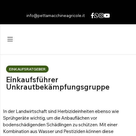
info@pettamacchineagricole.it
Zurück
Zurück
English
(
Englisch
)
FELDMULCHER
BIS ZU 395 KG
Italiano
(
Italienisch
)
Lies
Português
(
Portugiesisch, Portugal
)
BIS ZU 700 KG
Durchschnittswerte
Français
(
Französisch
)
EINKAUFSRATGEBER
BIS ZU 1960 KG
Schwer
Polski
(
Polnisch
)
Einkaufsführer
Entdecken Sie die Produkte
Unkrautbekämpfungsgruppe
Română
(
Rumänisch
)
Español
(
Spanisch
)
LANDWIRTSCHAFTLICHES SPRÜHEN
In der Landwirtschaft sind Herbizideinheiten ebenso wie
Kompaktes Sprühgerät
Sprühgeräte wichtig, um die Anbauflächen vor
BIS ZU 3000 LITER
bodenschädigenden Schädlingen zu schützen. Mit einer
Schlepp Sprühgerät
Kombination aus Wasser und Pestiziden können diese