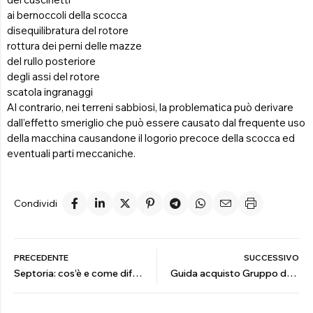
ai bernoccoli della scocca
disequilibratura del rotore
rottura dei perni delle mazze
del rullo posteriore
degli assi del rotore
scatola ingranaggi
Al contrario, nei terreni sabbiosi, la problematica può derivare
dall’effetto smeriglio che può essere causato dal frequente uso
della macchina causandone il logorio precoce della scocca ed
eventuali parti meccaniche.
Condividi
PRECEDENTE
SUCCESSIVO
Septoria: cos’è e come difendersi da questo fungo
Guida acquisto Gruppo da diserbo