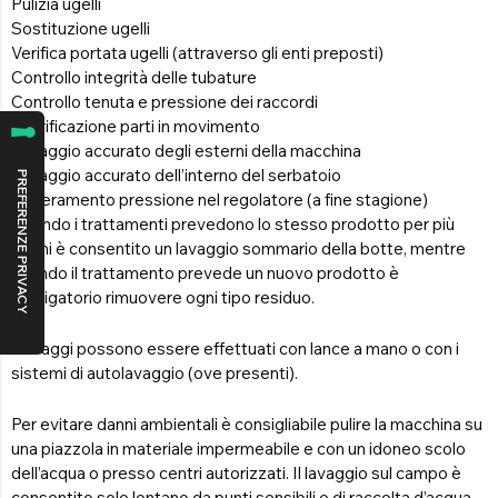
Pulizia ugelli
Sostituzione ugelli
Verifica portata ugelli (attraverso gli enti preposti)
Controllo integrità delle tubature
Controllo tenuta e pressione dei raccordi
Lubrificazione parti in movimento
Lavaggio accurato degli esterni della macchina
Lavaggio accurato dell’interno del serbatoio
Azzeramento pressione nel regolatore (a fine stagione)
Quando i trattamenti prevedono lo stesso prodotto per più
giorni è consentito un lavaggio sommario della botte, mentre
quando il trattamento prevede un nuovo prodotto è
obbligatorio rimuovere ogni tipo residuo.
I lavaggi possono essere effettuati con lance a mano o con i
sistemi di autolavaggio (ove presenti).
Per evitare danni ambientali è consigliabile pulire la macchina su
una piazzola in materiale impermeabile e con un idoneo scolo
dell’acqua o presso centri autorizzati. Il lavaggio sul campo è
consentito solo lontano da punti sensibili o di raccolta d’acqua,