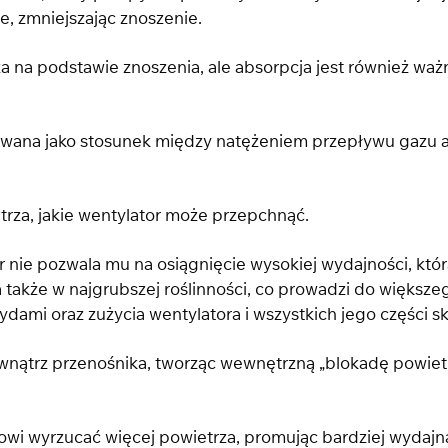
e, zmniejszając znoszenie.
a na podstawie znoszenia, ale absorpcja jest również wa
iowana jako stosunek między natężeniem przepływu gazu a
etrza, jakie wentylator może przepchnąć.
nie pozwala mu na osiągnięcie wysokiej wydajności, któr
 także w najgrubszej roślinności, co prowadzi do większe
dami oraz zużycia wentylatora i wszystkich jego części 
nątrz przenośnika, tworząc wewnętrzną „blokadę powietr
owi wyrzucać więcej powietrza, promując bardziej wydajn