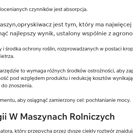
docenianych czynników jest absorpcja.
aszyn,
opryskiwacz
jest tym, który ma najwięcej
gnąć najlepszy wynik, ustalony wspólnie z agro
y i środka ochrony roślin, rozprowadzanych w postaci kro
ietrza.
rzędzie to wymaga różnych środków ostrożności, aby z
jność pod względem produktu i redukcję kosztów wynikają
 do znoszenia.
mentu, aby osiągnąć zamierzony cel: pochłanianie mocy.
gii W Maszynach Rolniczych
tora, który przepycha przez dysze ciekły roztwór znajduj