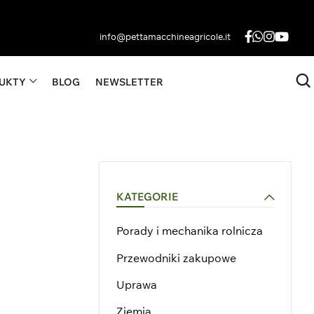
info@pettamacchineagricole.it
Zostań
UKTY
BLOG
NEWSLETTER
zepiane
Dealerem
FINO A 3000 LITRI
ery
Skontaktuj
Się Z Nami
Teraz
bieżny
KATEGORIE
Porady i mechanika rolnicza
Przewodniki zakupowe
Uprawa
Ziemia