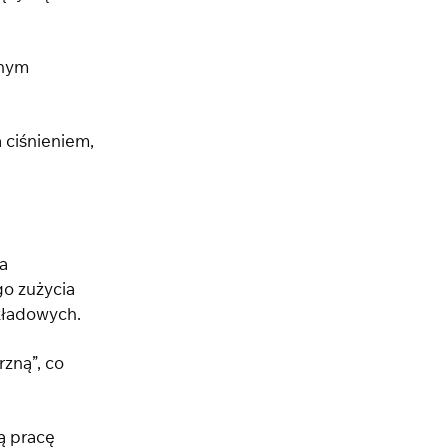
żnym
 ciśnieniem,
a
go zużycia
składowych.
zną”, co
ą pracę