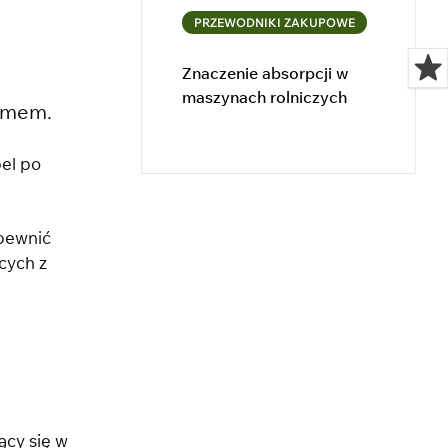
PRZEWODNIKI ZAKUPOWE
Znaczenie absorpcji w
maszynach rolniczych
nomem.
pel po
apewnić
cych z
ący się w