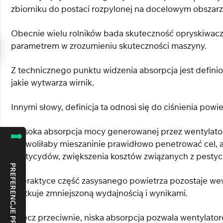
zbiorniku do postaci rozpylonej na docelowym obszarz
Obecnie wielu rolników bada skuteczność opryskiwacz
parametrem w zrozumieniu skuteczności maszyny.
Z technicznego punktu widzenia absorpcja jest defin
jakie wytwarza wirnik.
Innymi słowy, definicja ta odnosi się do ciśnienia powi
Wysoka absorpcja mocy generowanej przez wentylator 
pozwoliłaby mieszaninie prawidłowo penetrować cel, a
pestycydów, zwiększenia kosztów związanych z pestycy
W praktyce część zasysanego powietrza pozostaje wew
skutkuje zmniejszoną wydajnością i wynikami.
Wręcz przeciwnie, niska absorpcja pozwala wentylator