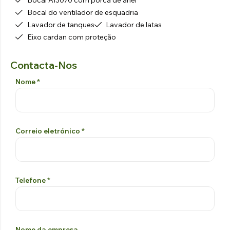
Bocal AI3070 com porca de anel
Bocal do ventilador de esquadria
Lavador de tanques
Lavador de latas
Eixo cardan com proteção
Contacta-Nos
Formulário De Contacto
Si prega di lasciare vuoto questo campo
Nome
*
Correio eletrónico
*
Telefone
*
Nome da empresa