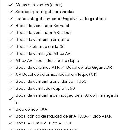
Molas deslizantes (o par)
Sobrecarga Tri-get com virolas
Latão anti-gotejamento Uniget
Jato giratório
Bocal do ventilador Kematal
Bocal do ventilador AXI albuz
Bocal da ventoinha em latão
Bocal excêntrico em latão
Bocal de ventilação Albux AVI
Albuz AVI Bocal de espelho duplo
Bocal de cerâmica ATR
Bocal de jato Gigant OR
XR Bocal de cerâmica (bocal em leque) VK
Bocal de ventoinha anti-deriva TTJ60
Bocal de ventilador duplo TJ60
Bocal da ventoinha de indução de ar AI com manga de
ar
Bico cónico TXA
Bocal cónico de indução de ar AITXB
Bico AIXR
Bocal ATTJ60
Bico AIC VK