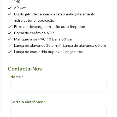
140
AP Jet
Duplo jato de canhão de latão anti-gotejamento
hidrojector antipoluição
Filtro de descarga em latão auto-limpante
Bocal de cerâmica ATR
Mangueira de PVC 40 bar e 80 bar
Lança de alavanca 30 cm
Lança de alavanca 60 cm
Lança de esquadria dupla
Lança turbo
Contacta-Nos
Formulário De Contacto
Si prega di lasciare vuoto questo campo
Nome
*
Correio eletrónico
*