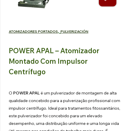
TRATOR
VINDIMA
HIDRÁULICO
Explorar os produtos
Explorar os produtos
,
ATOMIZADORES PORTADOS
PULVERIZACIÓN
POWER APAL – Atomizador
Montado Com Impulsor
Centrífugo
O
POWER APAL
é um pulverizador de montagem de alta
qualidade concebido para a pulverização profissional com
impulsor centrífugo. Ideal para tratamentos fitossanitários,
este pulverizador foi concebido para um elevado
desempenho, uma distribuição uniforme e uma longa vida
útil, mesmo nas condições de trabalho mais duras. É