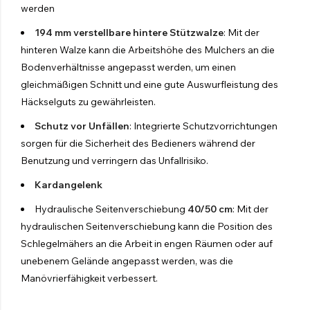
werden
Schlepp Sprühgerät
194 mm verstellbare hintere Stützwalze
: Mit der
Sprühkanone
hinteren Walze kann die Arbeitshöhe des Mulchers an die
Bodenverhältnisse angepasst werden, um einen
Gegenläufiger Ventilator
gleichmäßigen Schnitt und eine gute Auswurfleistung des
Häckselguts zu gewährleisten.
Landwirtschaftliches Sprühen
Schutz vor Unfällen
: Integrierte Schutzvorrichtungen
Entdecken Sie die Produkte
sorgen für die Sicherheit des Bedieners während der
Benutzung und verringern das Unfallrisiko.
Kardangelenk
Hydraulische Seitenverschiebung
40/50 cm
: Mit der
hydraulischen Seitenverschiebung kann die Position des
Schlegelmähers an die Arbeit in engen Räumen oder auf
unebenem Gelände angepasst werden, was die
Manövrierfähigkeit verbessert.