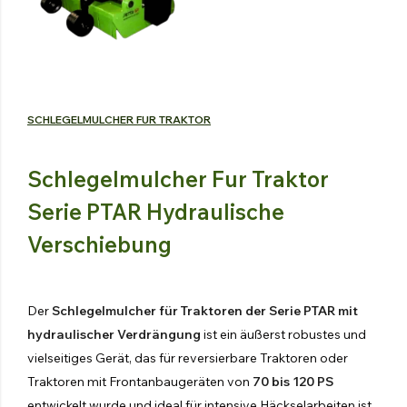
Spruhkanone
Gegenläufiger Ventilator
Entdecken Sie die Produkte
SCHLEGELMULCHER FUR TRAKTOR
HYDRAULISCHE
Schlegelmulcher Fur Traktor
FREISCHNEIDER
Serie PTAR Hydraulische
Entdecken Sie die Produkte
Verschiebung
HYDRAULISCHE
HECKENSCHERE
Entdecken Sie die Produkte
Der
Schlegelmulcher für Traktoren der Serie PTAR mit
hydraulischer Verdrängung
ist ein äußerst robustes und
HYDRAULISCHE SCHAUFEL
vielseitiges Gerät, das für reversierbare Traktoren oder
Entdecken Sie die Produkte
Traktoren mit Frontanbaugeräten von
70 bis 120 PS
entwickelt wurde und ideal für intensive Häckselarbeiten ist.