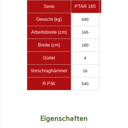
Serie
PTAR 165
PTAR 180
Gewicht (kg)
690
735
Arbeitsbreite (cm)
165
180
Breite (cm)
180
195
Gürtel
4
4
Vorschlaghämmer
16
18
R.P.M.
540
540
Eigenschaften