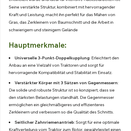
SEITENMULCHER FÜR TRAKTOR
Seine verstärkte Struktur, kombiniert mit hervorragender
Entdecken Sie die Produkte
Kraft und Leistung, macht ihn perfekt für das Mähen von
Gras, das Zerkleinern von Baumschnitt und die Arbeit in
schwierigem und steinigem Gelände
UNKRAUTVERNICHTUNGSMASCHINEN
Hauptmerkmale:
Bars
Universelle 3-Punkt-Doppelkupplung
: Erleichtert den
Stäbe zwischen den Reihen
Anbau an eine Vielzahl von Traktoren und sorgt für
hervorragende Kompatibilität und Stabilität im Einsatz.
Abgeschleppte Waggons
Verstärkter Körper mit 3 Sätzen von Gegenmessern
:
Vorderseite Zisterne
Die solide und robuste Struktur ist so konzipiert, dass sie
den stärksten Belastungen standhält. Die Gegenmesser
Übertragene Gruppen
ermöglichen ein gleichmäßigeres und effizienteres
Zerkleinern und verbessern so die Qualität des Schnitts.
Entdecken Sie die Produkte
Seitlicher Zahnriemenantrieb
: Sorgt für eine optimale
Kraftverteilung vom Traktor zum Rotor, gewährleistet einen