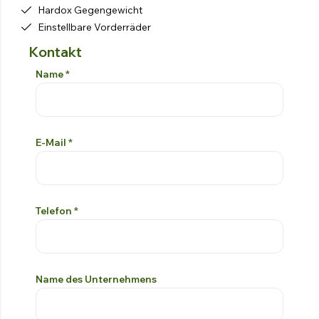
Hardox Gegengewicht
Einstellbare Vorderräder
Kontakt
Kontakt-Formular
Si prega di lasciare vuoto questo campo
Name
*
E-Mail
*
Telefon
*
Name des Unternehmens