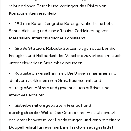
reibungslosen Betrieb und verringert das Risiko von
Komponentenverschleiß.
194 mm
Rotor: Der große Rotor garantiert eine hohe
Schneidleistung und eine effektive Zerkleinerung von
Materialien unterschiedlicher Konsistenz.
Große Stützen
: Robuste Stützen tragen dazu bei, die
Festigkeit und Haltbarkeit der Maschine zu verbessern, auch
unter schwierigen Arbeitsbedingungen.
Händler Werden
Robuste
Universalhämmer: Die Universalhämmer sind
ideal zum Zerkleinern von Gras, Baumschnitt und
Kontaktiere Uns Jetzt
mittelgroßen Hölzern und gewährleisten präzises und
effektives Arbeiten.
Getriebe mit
eingebautem Freilauf und
durchgehender Welle
: Das Getriebe mit Freilauf schützt
KOMPAKTES SPRÜHGERÄT
das Antriebssystem vor Überlastungen und kann mit einem
Kompaktes Sprühgerät
Doppelfreilauf für reversierbare Traktoren ausgestattet