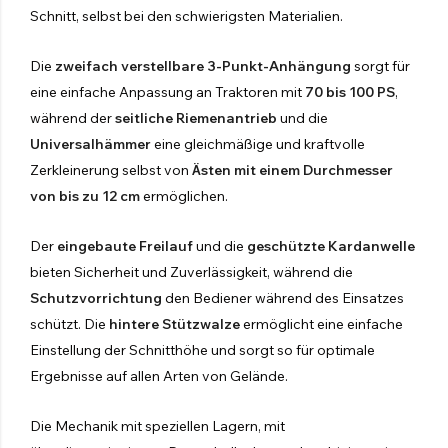
SEITENMULCHER FÜR TRAKTOR
Schnitt, selbst bei den schwierigsten Materialien.
Entdecken Sie die Produkte
Die
zweifach verstellbare 3-Punkt-Anhängung
sorgt für
eine einfache Anpassung an Traktoren mit
70 bis 100 PS
,
während der
seitliche Riemenantrieb
und die
UNKRAUTVERNICHTUNGSMASCHINEN
Universalhämmer
eine gleichmäßige und kraftvolle
Bars
Zerkleinerung selbst von
Ästen mit einem Durchmesser
von bis zu 12 cm
ermöglichen.
Stäbe zwischen den Reihen
Der
eingebaute Freilauf
und die
geschützte Kardanwelle
Abgeschleppte Waggons
bieten Sicherheit und Zuverlässigkeit, während die
Schutzvorrichtung
den Bediener während des Einsatzes
Vorderseite Zisterne
schützt. Die
hintere Stützwalze
ermöglicht eine einfache
Übertragene Gruppen
Einstellung der Schnitthöhe und sorgt so für optimale
Ergebnisse auf allen Arten von Gelände.
Entdecken Sie die Produkte
Die Mechanik mit speziellen Lagern, mit