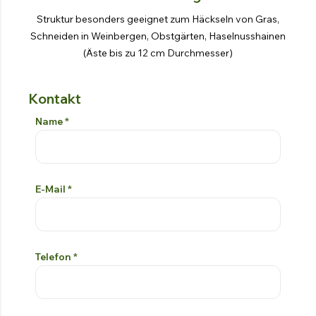
Struktur besonders geeignet zum Häckseln von Gras,
Schneiden in Weinbergen, Obstgärten, Haselnusshainen
(Äste bis zu 12 cm Durchmesser)
Kontakt
Kontakt-Formular
Si prega di lasciare vuoto questo campo
Name
*
E-Mail
*
Telefon
*