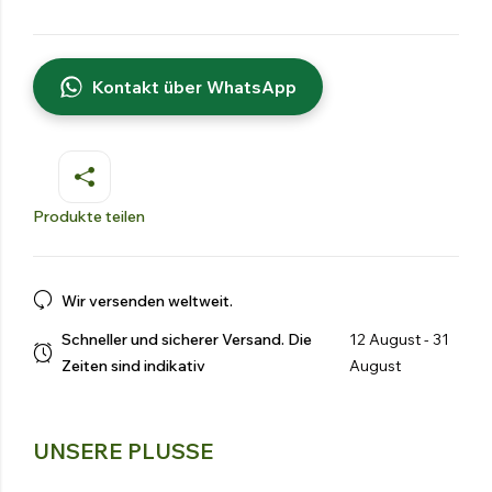
Schlepp Sprühgerät
Sprühkanone
Kontakt über WhatsApp
Gegenläufiger Ventilator
Landwirtschaftliches Sprühen
Produkte teilen
Entdecken Sie die Produkte
Wir versenden weltweit.
Schneller und sicherer Versand. Die
12 August - 31
Zeiten sind indikativ
August
UNSERE PLUSSE