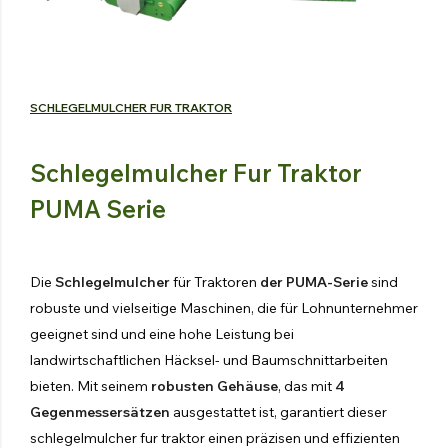
Spruhkanone
Gegenläufiger Ventilator
Entdecken Sie die Produkte
SCHLEGELMULCHER FUR TRAKTOR
Schlegelmulcher Fur Traktor
HYDRAULISCHE
PUMA Serie
FREISCHNEIDER
Entdecken Sie die Produkte
Die
Schlegelmulcher
für Traktoren
der PUMA-Serie
sind
HYDRAULISCHE
HECKENSCHERE
robuste und vielseitige Maschinen, die für Lohnunternehmer
geeignet sind und eine hohe Leistung bei
Entdecken Sie die Produkte
landwirtschaftlichen Häcksel- und Baumschnittarbeiten
HYDRAULISCHE SCHAUFEL
bieten. Mit seinem
robusten Gehäuse
, das mit
4
Entdecken Sie die Produkte
Gegenmessersätzen
ausgestattet ist, garantiert dieser
schlegelmulcher fur traktor einen präzisen und effizienten