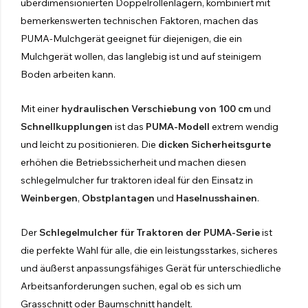
überdimensionierten Doppelrollenlagern, kombiniert mit
bemerkenswerten technischen Faktoren, machen das
PUMA-Mulchgerät geeignet für diejenigen, die ein
Mulchgerät wollen, das langlebig ist und auf steinigem
Boden arbeiten kann.
Mit einer
hydraulischen Verschiebung von 100 cm
und
Schnellkupplungen
ist das
PUMA-Modell
extrem wendig
und leicht zu positionieren. Die
dicken Sicherheitsgurte
erhöhen die Betriebssicherheit und machen diesen
Händler Werden
schlegelmulcher fur traktoren ideal für den Einsatz in
Weinbergen
,
Obstplantagen
und
Haselnusshainen
.
Kontaktiere Uns Jetzt
Der
Schlegelmulcher für Traktoren der PUMA-Serie
ist
die perfekte Wahl für alle, die ein leistungsstarkes, sicheres
und äußerst anpassungsfähiges Gerät für unterschiedliche
KOMPAKTES SPRÜHGERÄT
Arbeitsanforderungen suchen, egal ob es sich um
Kompaktes Sprühgerät
Grasschnitt oder Baumschnitt handelt.