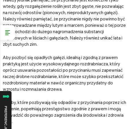
wtedy, gdy rozgałęzienie roślin jest zbyt gęste, nie pozwalając
na rozwój odrostów (pionowych, nieproduktywnych gałęzi).
Należy również pamiętać, że przycinanie nigdy nie powinno być
przeprowadzane między lutym a marcem, ponieważ o tej porze
roku dochodzi do dużego nagromadzenia substancji
zapasowych w liściach i gałęziach. Należy również unikać lata i
zbyt suchych zim.
Aby pozbyć się opadłych gałęzi, idealną i zgodną z prawem
praktyką jest użycie wysokowydajnego rozdrabniacza, który
oprócz usuwania pozostałości po przycinaniu musi zapewniać
raczej drobne rozdrabnianie, które może szybko przekształcić
rozdrobniony materiał w nawóz organiczny przydatny do
wzrostu i rozmnażania drzewa.
Osoby, które pozbywają się odpadów z przycinania poprzez ich
spalenie, popełniają przestępstwo zgodnie z prawem i mogą
prowadzić do poważnego zagrożenia dla środowiska i zdrowia
ludzi.