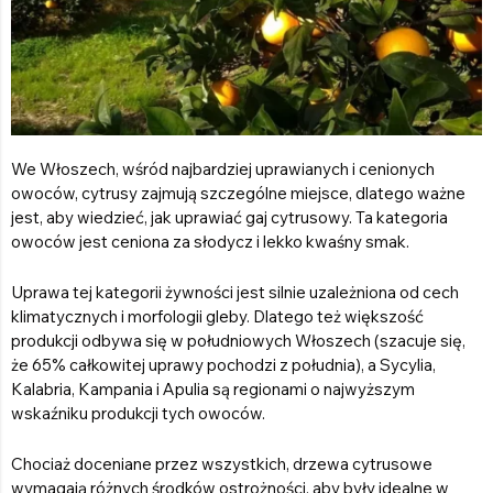
We Włoszech, wśród najbardziej uprawianych i cenionych
owoców, cytrusy zajmują szczególne miejsce, dlatego ważne
jest, aby wiedzieć, jak uprawiać gaj cytrusowy. Ta kategoria
owoców jest ceniona za słodycz i lekko kwaśny smak.
Uprawa tej kategorii żywności jest silnie uzależniona od cech
klimatycznych i morfologii gleby. Dlatego też większość
produkcji odbywa się w południowych Włoszech (szacuje się,
że 65% całkowitej uprawy pochodzi z południa), a Sycylia,
Kalabria, Kampania i Apulia są regionami o najwyższym
wskaźniku produkcji tych owoców.
Chociaż doceniane przez wszystkich, drzewa cytrusowe
wymagają różnych środków ostrożności, aby były idealne w