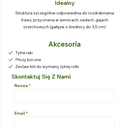
Idealny
Struktura szczególnie odpowiednia do rozdrabniania
trawy, przycinania w winnicach, sadach, gajach
orzechowych (gałęzie o średnicy do 3,5 cm)
Akcesoria
Tylne raki
Płozy boczne
Zestaw kół do wymiany tylnej rolki
Skontaktuj Się Z Nami
Formularz Kontaktowy
Si prega di lasciare vuoto questo campo
Nazwa
*
Email
*