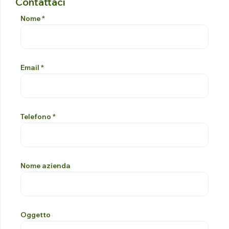
Contattaci
Modulo Di Contatto
Si prega di lasciare vuoto questo campo
Nome
*
Email
*
Telefono
*
Nome azienda
Oggetto