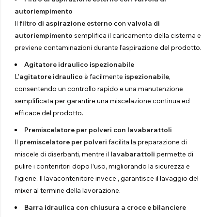
autoriempimento
Il
filtro di aspirazione esterno
con
valvola di
autoriempimento
semplifica il caricamento della cisterna e
previene contaminazioni durante l’aspirazione del prodotto.
Agitatore idraulico ispezionabile
L’
agitatore idraulico
è facilmente
ispezionabile
,
consentendo un controllo rapido e una manutenzione
semplificata per garantire una miscelazione continua ed
efficace del prodotto.
Premiscelatore per polveri con lavabarattoli
Il
premiscelatore per polveri
facilita la preparazione di
miscele di diserbanti, mentre il
lavabarattoli
permette di
pulire i contenitori dopo l’uso, migliorando la sicurezza e
l’igiene. Il lavacontenitore invece , garantisce il lavaggio del
mixer al termine della lavorazione.
Barra idraulica con chiusura a croce e bilanciere