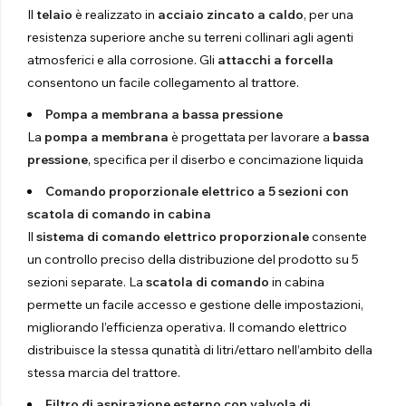
Il
telaio
è realizzato in
acciaio zincato a caldo
, per una
resistenza superiore anche su terreni collinari agli agenti
atmosferici e alla corrosione. Gli
attacchi a forcella
consentono un facile collegamento al trattore.
Pompa a membrana a bassa pressione
La
pompa a membrana
è progettata per lavorare a
bassa
pressione
, specifica per il diserbo e concimazione liquida
Comando proporzionale elettrico a 5 sezioni con
scatola di comando in cabina
Il
sistema di comando elettrico proporzionale
consente
un controllo preciso della distribuzione del prodotto su 5
sezioni separate. La
scatola di comando
in cabina
permette un facile accesso e gestione delle impostazioni,
migliorando l’efficienza operativa. Il comando elettrico
distribuisce la stessa qunatità di litri/ettaro nell’ambito della
stessa marcia del trattore.
Filtro di aspirazione esterno con valvola di