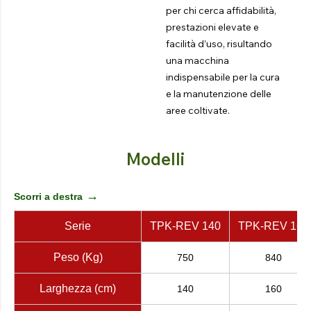
per chi cerca affidabilità,
prestazioni elevate e
facilità d’uso, risultando
una macchina
indispensabile per la cura
e la manutenzione delle
aree coltivate.
Modelli
→
Scorri a destra
Serie
TPK-REV 140
TPK-REV 160
Peso (Kg)
750
840
Larghezza (cm)
140
160