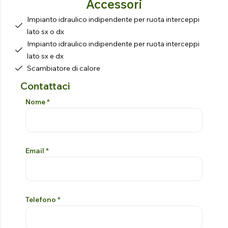
Accessori
Impianto idraulico indipendente per ruota interceppi
lato sx o dx
Impianto idraulico indipendente per ruota interceppi
lato sx e dx
Scambiatore di calore
Contattaci
Modulo Di Contatto
Si prega di lasciare vuoto questo campo
Nome
*
Email
*
Telefono
*