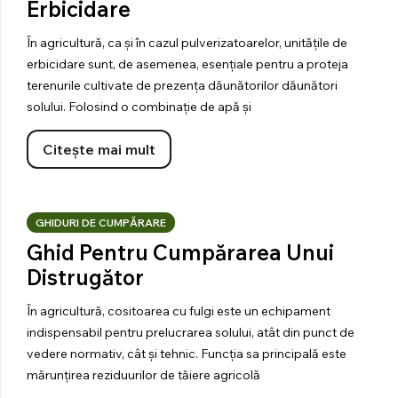
PENTRU
Erbicidare
TRACTOR
În agricultură, ca și în cazul pulverizatoarelor, unitățile de
Explorați produsele
erbicidare sunt, de asemenea, esențiale pentru a proteja
terenurile cultivate de prezența dăunătorilor dăunători
solului. Folosind o combinație de apă și
Citește mai mult
GHIDURI DE CUMPĂRARE
Ghid Pentru Cumpărarea Unui
Distrugător
În agricultură, cositoarea cu fulgi este un echipament
indispensabil pentru prelucrarea solului, atât din punct de
vedere normativ, cât și tehnic. Funcția sa principală este
mărunțirea reziduurilor de tăiere agricolă