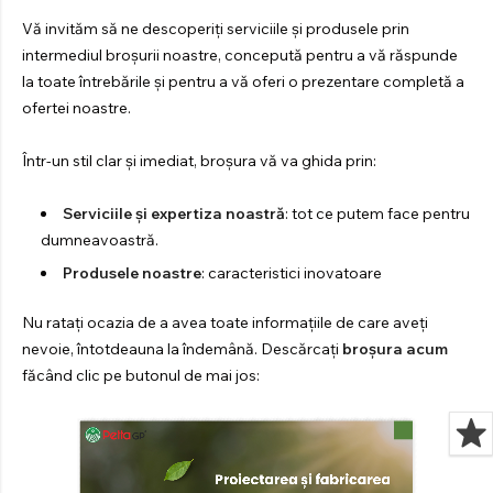
PENTRU
TRACTOR
Vă invităm să ne descoperiți serviciile și produsele prin
intermediul broșurii noastre, concepută pentru a vă răspunde
Explorați produsele
la toate întrebările și pentru a vă oferi o prezentare completă a
ofertei noastre.
Într-un stil clar și imediat, broșura vă va ghida prin:
Serviciile și expertiza noastră
: tot ce putem face pentru
dumneavoastră.
Produsele noastre
: caracteristici inovatoare
Nu ratați ocazia de a avea toate informațiile de care aveți
nevoie, întotdeauna la îndemână. Descărcați
broșura acum
făcând clic pe butonul de mai jos: