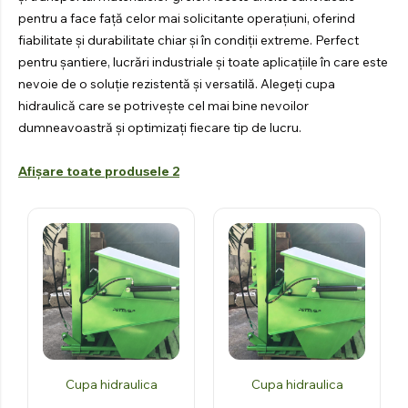
PENTRU
pentru a face față celor mai solicitante operațiuni, oferind
TRACTOR
fiabilitate și durabilitate chiar și în condiții extreme. Perfect
Explorați produsele
pentru șantiere, lucrări industriale și toate aplicațiile în care este
nevoie de o soluție rezistentă și versatilă. Alegeți cupa
hidraulică care se potrivește cel mai bine nevoilor
dumneavoastră și optimizați fiecare tip de lucru.
Afișare toate produsele 2
Cupa hidraulica
Cupa hidraulica